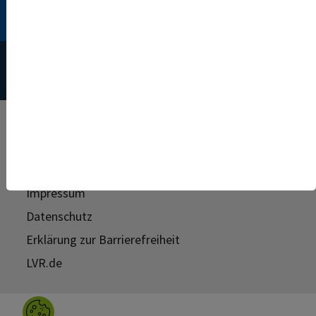
Stellensuche
© 2026 Landschaftsverband Rheinland (LVR)
Login für registrierte Bewerber*innen
Impressum
Datenschutz
Erklärung zur Barrierefreiheit
LVR.de