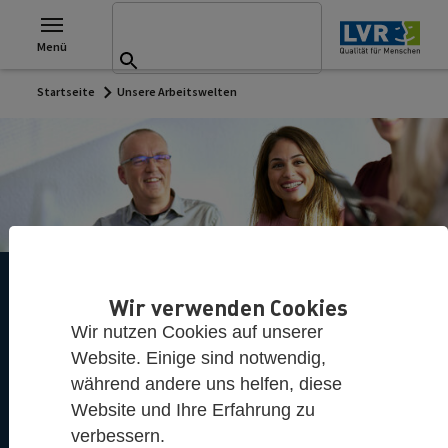
Suchen nach:
Zu den Hauptinhalten springen
Suchformular
Menü
Suchen
Startseite
Unsere Arbeitswelten
Vielseitig, sozial,
Wir verwenden Cookies
sinnstiftend
Wir nutzen Cookies auf unserer
Website. Einige sind notwendig,
während andere uns helfen, diese
Stellensuche
Website und Ihre Erfahrung zu
verbessern.