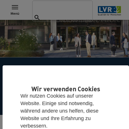
Suchen nach:
Zu den Hauptinhalten springen
Suchformular
Menü
Suchen
Arbeit mit Sinn. Werde
Teil von uns.
Wir verwenden Cookies
Wir nutzen Cookies auf unserer
Stellensuche
Website. Einige sind notwendig,
während andere uns helfen, diese
Website und Ihre Erfahrung zu
verbessern.