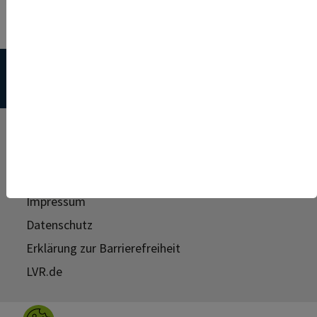
© 2026 Landschaftsverband Rheinland (LVR)
Login für registrierte Bewerber*innen
Impressum
Datenschutz
Erklärung zur Barrierefreiheit
LVR.de