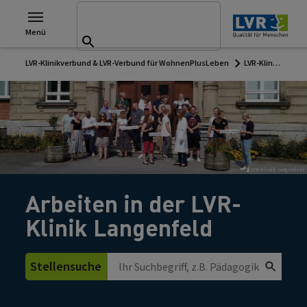
Suchen nach:
Zu den Hauptinhalten springen
Suchformular
Menü
Suchen
LVR-Klinikverbund & LVR-Verbund für WohnenPlusLeben
LVR-Klinik Langenfeld
LVR-Klinik Langenfeld
Arbeiten in der LVR-
Klinik Langenfeld
Stellensuche