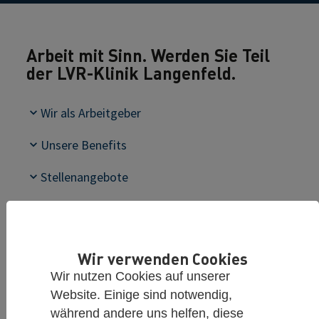
Arbeit mit Sinn. Werden Sie Teil
der LVR-Klinik Langenfeld.
Wir als Arbeitgeber
Unsere Benefits
Stellenangebote
Ärztliche Weiterbildung
Einstieg in der Pflege
Wir verwenden Cookies
Erkunden Sie spielend unsere Klinik
Wir nutzen Cookies auf unserer
Website. Einige sind notwendig,
Weitere Ausbildungsberufe
während andere uns helfen, diese