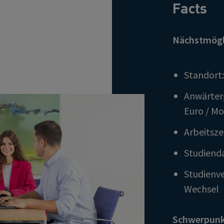
Facts
Nächstmögli
Standort
Anwärter
Euro / M
Arbeitszei
Studienda
Studienve
Wechsel
Schwerpunk