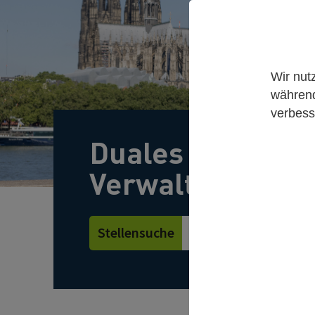
Wir nut
während
verbess
Duales Studiu
Verwaltung – Ba
Stellensuche