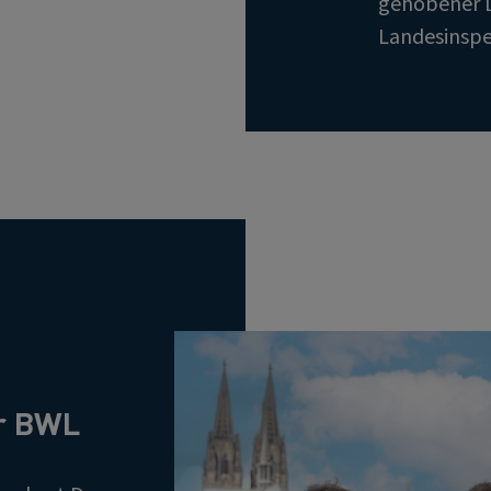
gehobener D
Landesinspe
er BWL