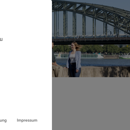
,
zu
rung
Impressum