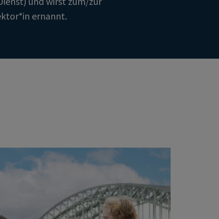
ienst) und wirst zum/zur
ktor*in ernannt.