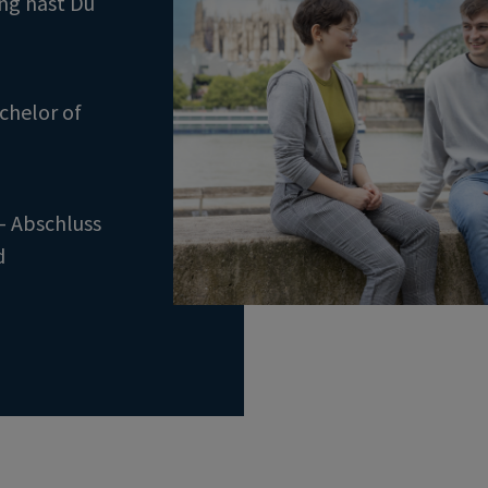
ng hast Du
chelor of
– Abschluss
d